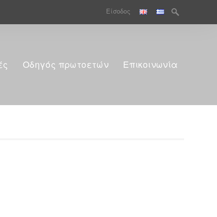
Search
Είσοδος
for:
ές
Οδηγός πρωτοετών
Επικοινωνία