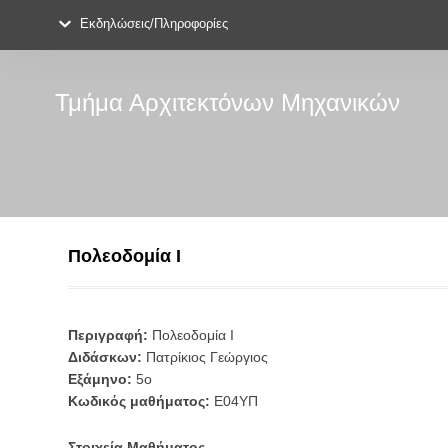
Εκδηλώσεις/Πληροφορίες
Τμήμα Αρχιτεκτόνων Μηχανικών
Πολεοδομία Ι
Περιγραφή:
Πολεοδομία Ι
Διδάσκων:
Πατρίκιος Γεώργιος
Εξάμηνο:
5ο
Κωδικός μαθήματος:
Ε04ΥΠ
Στοιχεία Μαθήματος