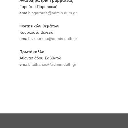
Αναπληρώτρια Γραμματέας
Γαρούφα Παρασκευή
email:
pgaroufa@admin.duth.gr
Φοιτητικών θεμάτων
Κουρκουτά Βενετία
email:
vkourkou@admin.duth.gr
Πρωτόκολλο
Αθανασιάδου Σαββατώ
email:
tathanas@admin.duth.gr