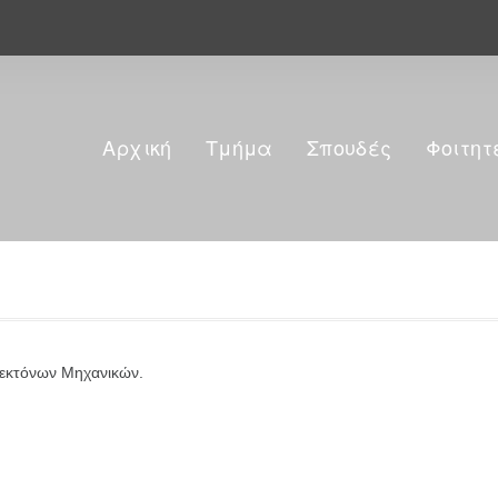
Αρχική
Τμήμα
Σπουδές
Φοιτητ
ιτεκτόνων Μηχανικών.