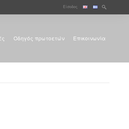
Search
Είσοδος
for:
ές
Οδηγός πρωτοετών
Επικοινωνία