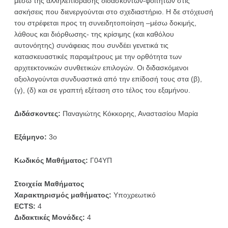
μέσω της αλληλεπίδρασης διδασκόντων-φοιτητών στις
ασκήσεις που διενεργούνται στο σχεδιαστήριο. Η δε στόχευσή
του στρέφεται προς τη συνειδητοποίηση –μέσω δοκιμής,
λάθους και διόρθωσης- της κρίσιμης (και καθόλου
αυτονόητης) συνάφειας που συνδέει γενετικά τις
κατασκευαστικές παραμέτρους με την ορθότητα των
αρχιτεκτονικών συνθετικών επιλογών. Οι διδασκόμενοι
αξιολογούνται συνδυαστικά από την επίδοσή τους στα (β),
(γ), (δ) και σε γραπτή εξέταση στο τέλος του εξαμήνου.
Διδάσκοντες:
Παναγιώτης Κόκκορης, Αναστασίου Μαρία
Εξάμηνο:
3ο
Κωδικός Μαθήματος:
Γ04ΥΠ
Στοιχεία Μαθήματος
Χαρακτηρισμός μαθήματος:
Υποχρεωτικό
ECTS:
4
Διδακτικές Μονάδες:
4