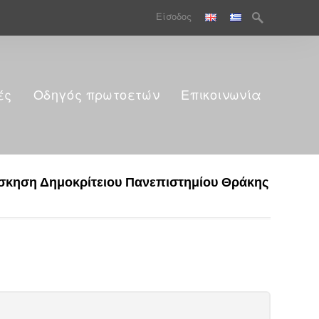
Search
Είσοδος
for:
ές
Οδηγός πρωτοετών
Επικοινωνία
Άσκηση Δημοκρίτειου Πανεπιστημίου Θράκης