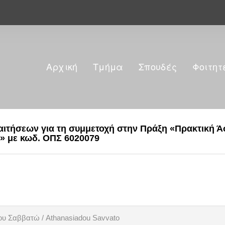
Αρχική
Τμήμα
Σπουδές
Φοιτητ
αιτήσεων για τη συμμετοχή στην Πράξη «Πρακτική 
7» με κωδ. ΟΠΣ 6020079
υ Σαββατώ / Athanasiadou Savvato