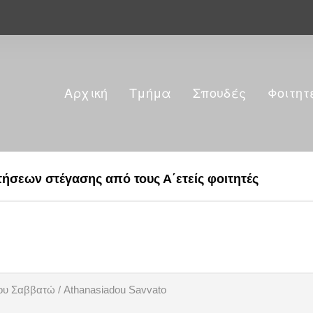
Αρχική
Τμήμα
Σπουδές
Φοιτητ
τήσεων στέγασης από τους Α΄ετείς φοιτητές
υ Σαββατώ / Athanasiadou Savvato