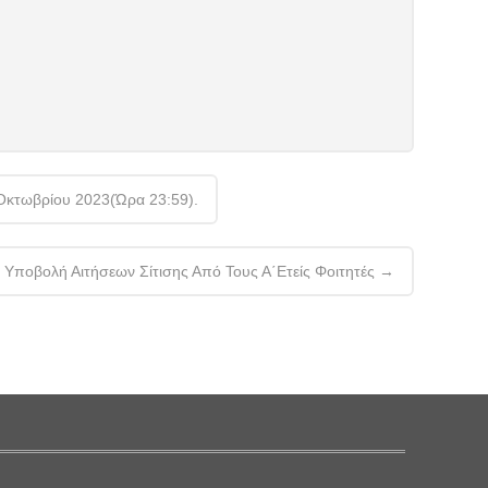
Οκτωβρίου 2023(ώρα 23:59).
 Υποβολή Αιτήσεων Σίτισης Από Τους Α΄ετείς Φοιτητές
→