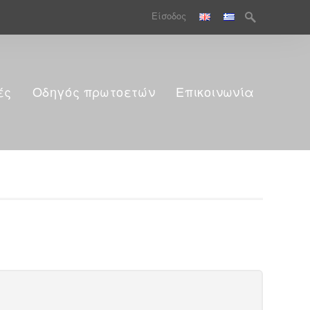
Search
Είσοδος
for:
ές
Οδηγός πρωτοετών
Επικοινωνία