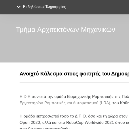
Εκδηλώσεις/Πληροφορίες
Τμήμα Αρχιτεκτόνων Μηχανικών
Ανοιχτό Κάλεσμα στους φοιτητές του Δημοκρ
Η
DIR
συνιστά την ομάδα Βιομηχανικής Ρομποτικής της Πολυτ
Εργαστηρίου Ρομποτικής και Αυτοματισμού (LRA),
του Καθη
Η ομάδα εκπροσωπεί τόσο το Δ.Π.Θ. όσο και τη χώρα στον 
Open 2020, αλλά και στο RoboCup Worldwide 2021 όπου και
που θα πραγματοποιηθούν.