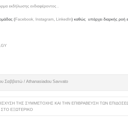
όρμα εκδήλωσης ενδιαφέροντος
.
ομάδας (
Facebook,
Instagram
,
LinkedΙn
) καθώς υπάρχει διαρκής ροή 
QLGY
υ Σαββατώ / Athanasiadou Savvato
ΣΧΥΣΗ ΤΗΣ ΣΥΜΜΕΤΟΧΗΣ ΚΑΙ ΤΗΝ ΕΠΙΒΡΑΒΕΥΣΗ ΤΩΝ ΕΠΙΔΟΣΕΩΝ
 ΣΤΟ ΕΞΩΤΕΡΙΚΟ