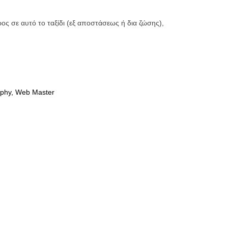
ς σε αυτό το ταξίδι (εξ αποστάσεως ή δια ζώσης),
raphy, Web Master